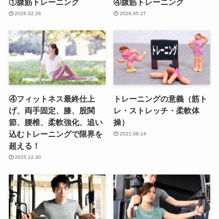
①腹筋トレーニング
④腹筋トレーニング
2026.02.26
2026.05.27
④フィットネス最終仕上
トレーニングの意義（筋ト
げ、両手固定、膝、股関
レ・ストレッチ・柔軟体
節、腰椎、柔軟強化、追い
操）
込むトレーニングで限界を
2021.08.14
超える！
2025.12.30