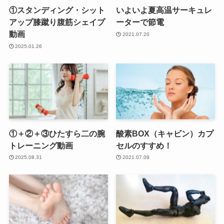
①スタンディング・シット
いよいよ夏高温サーキュレ
アップ膝蹴り腹筋シェイプ
ーターで節電
動画
2021.07.20
2025.01.26
①＋②＋③ひたすら二の腕
酸素BOX（キャビン）カプ
トレーニング動画
セルのすすめ！
2025.08.31
2021.07.09