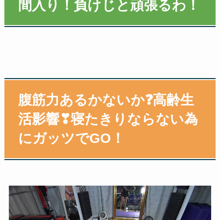
間入り！負けじと頑張るわ！
腹筋力あるかないか❓高齢生
活影響❣寝たきりならない為
にガッツでGO！