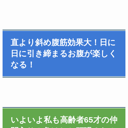
直より斜め腹筋効果大！日に
日に引き締まるお腹が楽しく
なる！
いよいよ私も高齢者65才の仲