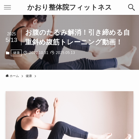
かおり整体院フィットネス
お腹のたるみ解消！引き締める自
2025
5/13
重斜め腹筋トレーニング動画！
2022.10.31
2025.05.13
健康
ホーム
健康