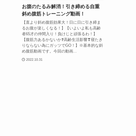
お腹のたるみ解消！引き締める自重
斜め腹筋トレーニング動画！
【直より斜め腹筋効果大！日に日に引き締ま
るお腹が楽しくなる！】【いよいよ私も高齢
者65才の仲間入り！負けじと頑張るわ！】
【腹筋力あるかないか❓高齢生活影響❣寝たき
りならない為にガッツでGO！】※基本的な斜
め腹筋動画です。今回の動画...
2022.10.31