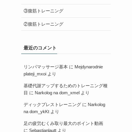
③腹筋トレーニング
②腹筋トレーニング
最近のコメント
リンパマッサージ基本
に
Mejdynarodnie
plateji_mxoi
より
基礎代謝アップするためのトレーニング種
目
に
Narkolog na dom_xmel
より
ディックプレストレーニング
に
Narkolog
na dom_ykKt
より
足の疲労むくみ取り最大のポイント動画
に
Sebastianlautt
より