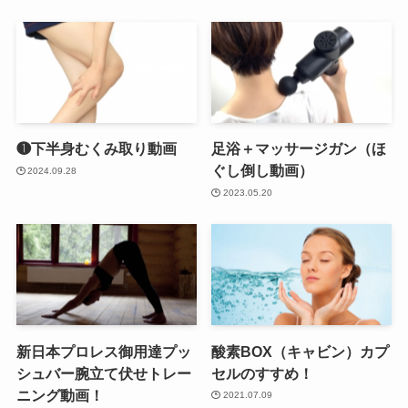
❶下半身むくみ取り動画
足浴＋マッサージガン（ほ
ぐし倒し動画）
2024.09.28
2023.05.20
新日本プロレス御用達プッ
酸素BOX（キャビン）カプ
シュバー腕立て伏せトレー
セルのすすめ！
ニング動画！
2021.07.09