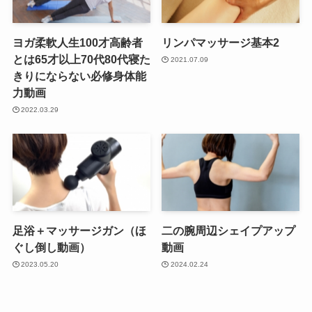
ヨガ柔軟人生100才高齢者
リンパマッサージ基本2
とは65才以上70代80代寝た
2021.07.09
きりにならない必修身体能
力動画
2022.03.29
足浴＋マッサージガン（ほ
二の腕周辺シェイプアップ
ぐし倒し動画）
動画
2023.05.20
2024.02.24