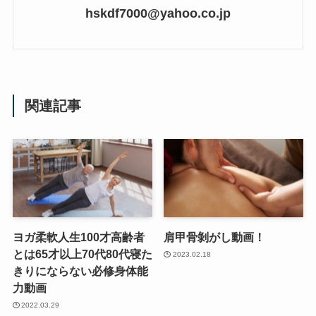
hskdf7000@yahoo.co.jp
関連記事
ヨガ柔軟人生100才高齢者
肩甲骨剝がし動画！
とは65才以上70代80代寝た
2023.02.18
きりにならない必修身体能
力動画
2022.03.29