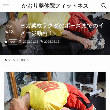
かおり整体院フィットネス
ヨガ柔軟ラクダのポーズまでのイ
2025
5/13
メージ動画！
2022.01.15
2025.05.13
健康
ホーム
健康