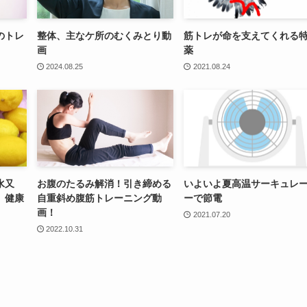
のトレ
整体、主なケ所のむくみとり動
筋トレが命を支えてくれる
画
薬
2024.08.25
2021.08.24
水又
お腹のたるみ解消！引き締める
いよいよ夏高温サーキュレ
、健康
自重斜め腹筋トレーニング動
ーで節電
画！
2021.07.20
2022.10.31