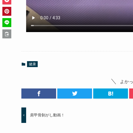
健康
よか
肩甲骨剝がし動画！