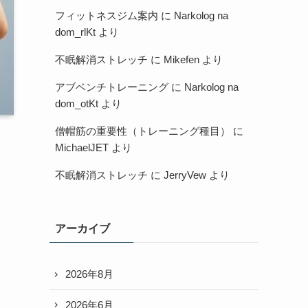
フィットネスジム案内
に
Narkolog na
dom_rlKt
より
不眠解消ストレッチ
に
Mikefen
より
アブベンチトレーニング
に
Narkolog na
dom_otKt
より
僧帽筋の重要性（トレーニング種目）
に
MichaelJET
より
不眠解消ストレッチ
に
JerryVew
より
アーカイブ
2026年8月
2026年6月