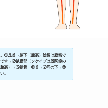
す。①足首→膝下（膝裏）絵柄は腋窩で
）です→②鼠蹊部（ソケイブは股関節の
（脇裏）→⑤鎖骨→⑥首→⑦耳の下→⑧
さい。