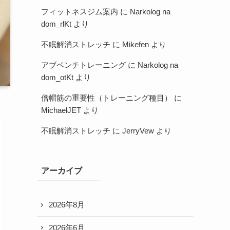
フィットネスジム案内
に
Narkolog na
dom_rlKt
より
不眠解消ストレッチ
に
Mikefen
より
アブベンチトレーニング
に
Narkolog na
dom_otKt
より
僧帽筋の重要性（トレーニング種目）
に
MichaelJET
より
不眠解消ストレッチ
に
JerryVew
より
アーカイブ
2026年8月
2026年6月