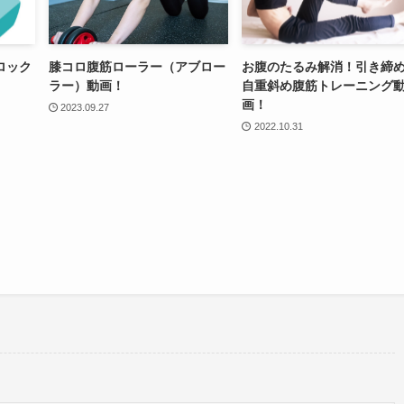
ロック
膝コロ腹筋ローラー（アブロー
お腹のたるみ解消！引き締
ラー）動画！
自重斜め腹筋トレーニング
画！
2023.09.27
2022.10.31