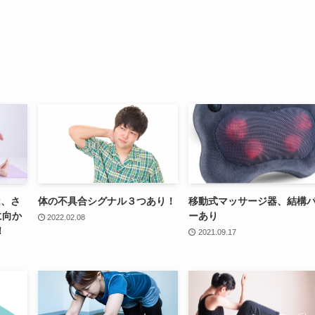
は、さ
体の不具合シグナル３つあり！
移動式マッサージ器、結構
に向か
ーあり
2022.02.08
！
2021.09.17