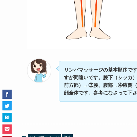
リンパマッサージの基本順序で
すが間違いです。膝下（シッカ
前方部）→③腰、腹部→④腋窩
顔全体です。参考になさって下