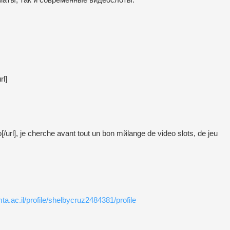
rl]
o[/url], je cherche avant tout un bon mйlange de video slots, de jeu
a.ac.il/profile/shelbycruz2484381/profile