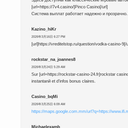
[url=https://7v4.casino/]Pinco Casino[/url]
Система выплат работает надежно и прозрачно.
Kazino_hiKr
2026年3月16日 6:27 PM
[url]https://vreditelstop.ru/question/vodka-casino-9[/u
rockstar_na_joannes8
2026年3月24日 5:29 AM
Sur [url=https://rockstar-casino-24.fr]rockstar casin
instantanй et d’infos bonus claires.
Casino_bqMi
2026年3月25日 6:09 AM
https://maps.google.com.mm/url?q=https://www.ifi.mt
Michaelexamb