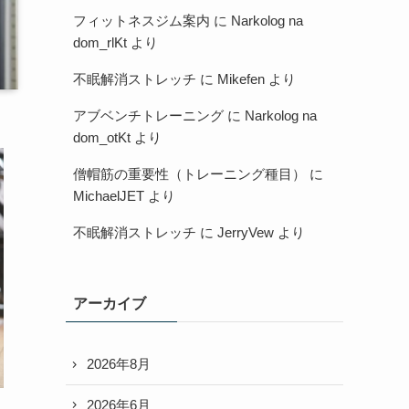
フィットネスジム案内
に
Narkolog na
dom_rlKt
より
不眠解消ストレッチ
に
Mikefen
より
アブベンチトレーニング
に
Narkolog na
dom_otKt
より
僧帽筋の重要性（トレーニング種目）
に
MichaelJET
より
不眠解消ストレッチ
に
JerryVew
より
アーカイブ
2026年8月
2026年6月