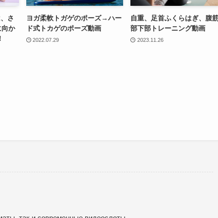
は、さ
ヨガ柔軟トガゲのポーズ→ハー
自重、足首ふくらはぎ、腹
に向か
ド式トカゲのポーズ動画
部下部トレーニング動画
！
2022.07.29
2023.11.26
маты, так и современные видеослоты.