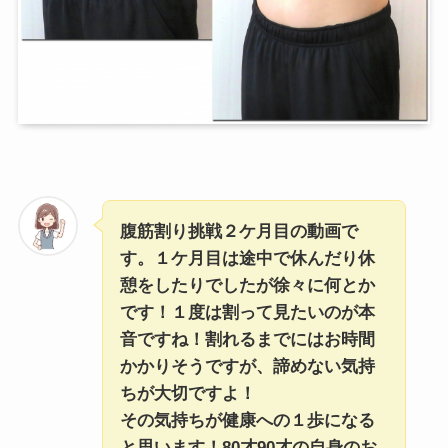
腹筋割り挑戦２ケ月目の動画で
す。１ケ月目は途中で休んだり休
憩をしたりでしたが徐々に何とか
です！１度は割って見たいのが本
音ですね！割れるまでにはお時間
かかりそうですが、諦めない気持
ちが大切ですよ！
その気持ちが健康への１歩になる
と思います！80才90才の自身のお