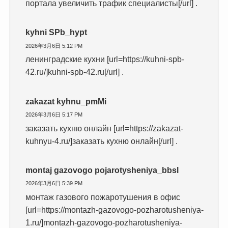
портала увеличить трафик специалисты[/url] .
kyhni SPb_hypt
2026年3月6日 5:12 PM
ленинградские кухни [url=https://kuhni-spb-
42.ru/]kuhni-spb-42.ru[/url] .
zakazat kyhnu_pmMi
2026年3月6日 5:17 PM
заказать кухню онлайн [url=https://zakazat-
kuhnyu-4.ru/]заказать кухню онлайн[/url] .
montaj gazovogo pojarotysheniya_bbsl
2026年3月6日 5:39 PM
монтаж газового пожаротушения в офис
[url=https://montazh-gazovogo-pozharotusheniya-
1.ru/]montazh-gazovogo-pozharotusheniya-