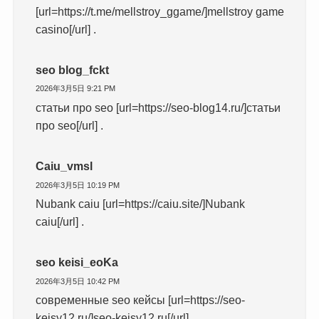
[url=https://t.me/mellstroy_ggame/]mellstroy game
casino[/url] .
seo blog_fckt
2026年3月5日 9:21 PM
статьи про seo [url=https://seo-blog14.ru/]статьи
про seo[/url] .
Caiu_vmsl
2026年3月5日 10:19 PM
Nubank caiu [url=https://caiu.site/]Nubank
caiu[/url] .
seo keisi_eoKa
2026年3月5日 10:42 PM
современные seo кейсы [url=https://seo-
kejsy12.ru/]seo-kejsy12.ru[/url] .