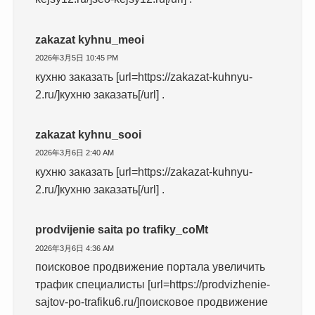
zakazat kyhnu_meoi
2026年3月5日 10:45 PM
кухню заказать [url=https://zakazat-kuhnyu-
2.ru/]кухню заказать[/url] .
zakazat kyhnu_sooi
2026年3月6日 2:40 AM
кухню заказать [url=https://zakazat-kuhnyu-
2.ru/]кухню заказать[/url] .
prodvijenie saita po trafiky_coMt
2026年3月6日 4:36 AM
поисковое продвижение портала увеличить
трафик специалисты [url=https://prodvizhenie-
sajtov-po-trafiku6.ru/]поисковое продвижение