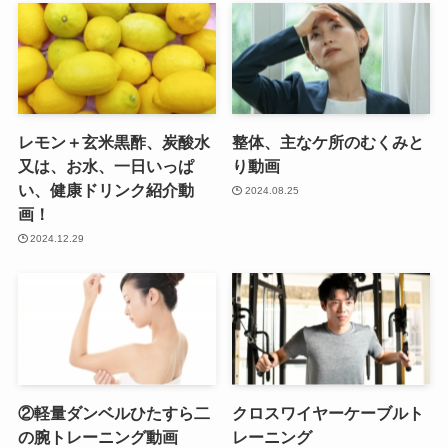
レモン＋玄米黒酢、炭酸水
整体、主なケ所のむくみと
又は、お水、一日いっぱ
り動画
い、健康ドリンク紹介動
2024.08.25
画！
2024.12.29
②軽量ダンベルひたすら二
クロスワイヤーケーブルト
の腕トレーニング動画
レーニング