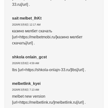
33.ru[/url] .
sait melbet_lhKt
2026年3月8日 12:17 AM
казино мелбет скачать
[url=https://melbetmobi.ru/]казино мелбет
скачать[/url] .
shkola onlain_gcst
2026年3月8日 4:59 AM
lbs [url=https://shkola-onlajn-33.ru/]lbs[/url] .
melbetlink_kyei
2026年3月8日 7:13 AM
melbet new version
[url=https://melbetlink.ru/]melbetlink.ru[/url] .