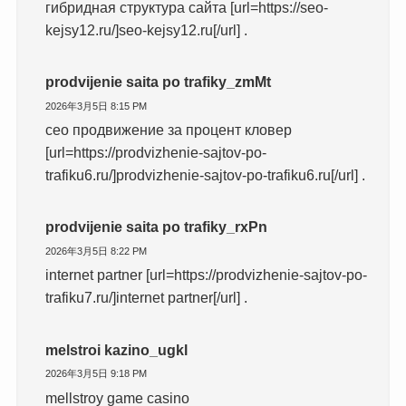
гибридная структура сайта [url=https://seo-
kejsy12.ru/]seo-kejsy12.ru[/url] .
prodvijenie saita po trafiky_zmMt
2026年3月5日 8:15 PM
сео продвижение за процент кловер
[url=https://prodvizhenie-sajtov-po-
trafiku6.ru/]prodvizhenie-sajtov-po-trafiku6.ru[/url] .
prodvijenie saita po trafiky_rxPn
2026年3月5日 8:22 PM
internet partner [url=https://prodvizhenie-sajtov-po-
trafiku7.ru/]internet partner[/url] .
melstroi kazino_ugkl
2026年3月5日 9:18 PM
mellstroy game casino