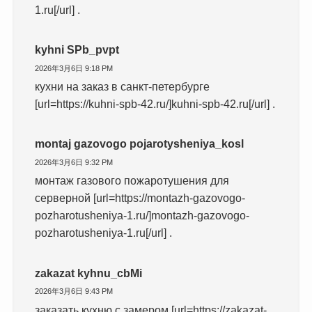
1.ru[/url] .
kyhni SPb_pvpt
2026年3月6日 9:18 PM
кухни на заказ в санкт-петербурге
[url=https://kuhni-spb-42.ru/]kuhni-spb-42.ru[/url] .
montaj gazovogo pojarotysheniya_kosl
2026年3月6日 9:32 PM
монтаж газового пожаротушения для
серверной [url=https://montazh-gazovogo-
pozharotusheniya-1.ru/]montazh-gazovogo-
pozharotusheniya-1.ru[/url] .
zakazat kyhnu_cbMi
2026年3月6日 9:43 PM
заказать кухню с замером [url=https://zakazat-