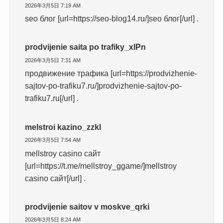
2026年3月5日 7:19 AM
seo блог [url=https://seo-blog14.ru/]seo блог[/url] .
prodvijenie saita po trafiky_xlPn
2026年3月5日 7:31 AM
продвижение трафика [url=https://prodvizhenie-
sajtov-po-trafiku7.ru/]prodvizhenie-sajtov-po-
trafiku7.ru[/url] .
melstroi kazino_zzkl
2026年3月5日 7:54 AM
mellstroy casino сайт
[url=https://t.me/mellstroy_ggame/]mellstroy
casino сайт[/url] .
prodvijenie saitov v moskve_qrki
2026年3月5日 8:24 AM