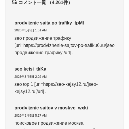
コメント一覧
（4,261件）
prodvijenie saita po trafiky_tpMt
2026年3月5日 1:51 AM
seo продвижение трафику
[url=https://prodvizhenie-sajtov-po-trafiku6.ru/]seo
продвижение трафику[/url] .
seo keisi_tkKa
2026年3月5日 2:02 AM
seo top 1 [url=https://seo-kejsy12.ru/]seo-
kejsy12.ru[/url] .
prodvijenie saitov v moskve_wxki
2026年3月5日 5:17 AM
поисковое продвижение москва