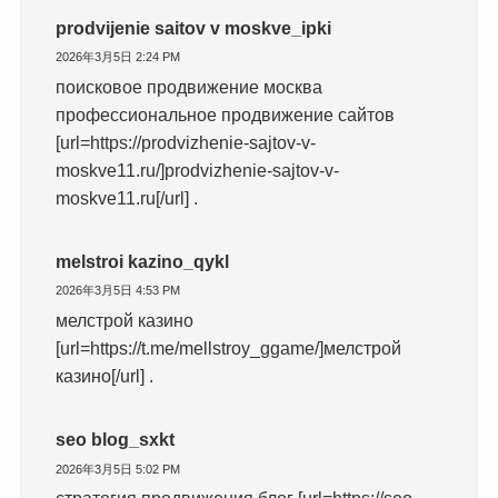
prodvijenie saitov v moskve_ipki
2026年3月5日 2:24 PM
поисковое продвижение москва
профессиональное продвижение сайтов
[url=https://prodvizhenie-sajtov-v-
moskve11.ru/]prodvizhenie-sajtov-v-
moskve11.ru[/url] .
melstroi kazino_qykl
2026年3月5日 4:53 PM
мелстрой казино
[url=https://t.me/mellstroy_ggame/]мелстрой
казино[/url] .
seo blog_sxkt
2026年3月5日 5:02 PM