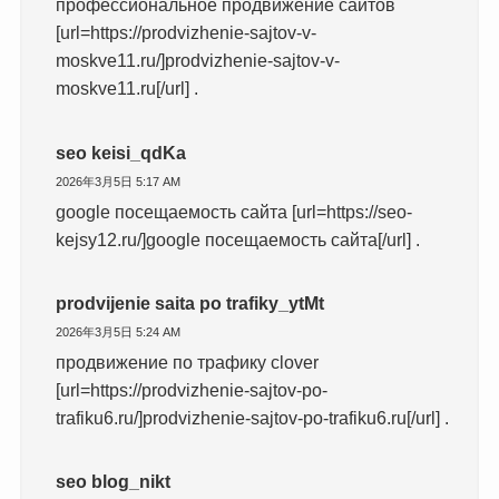
профессиональное продвижение сайтов
[url=https://prodvizhenie-sajtov-v-
moskve11.ru/]prodvizhenie-sajtov-v-
moskve11.ru[/url] .
seo keisi_qdKa
2026年3月5日 5:17 AM
google посещаемость сайта [url=https://seo-
kejsy12.ru/]google посещаемость сайта[/url] .
prodvijenie saita po trafiky_ytMt
2026年3月5日 5:24 AM
продвижение по трафику clover
[url=https://prodvizhenie-sajtov-po-
trafiku6.ru/]prodvizhenie-sajtov-po-trafiku6.ru[/url] .
seo blog_nikt