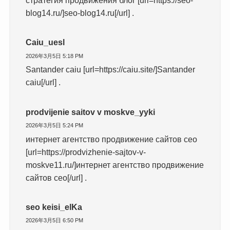
стратегия продвижения блог [url=https://seo-
blog14.ru/]seo-blog14.ru[/url] .
Caiu_uesl
2026年3月5日 5:18 PM
Santander caiu [url=https://caiu.site/]Santander
caiu[/url] .
prodvijenie saitov v moskve_yyki
2026年3月5日 5:24 PM
интернет агентство продвижение сайтов сео
[url=https://prodvizhenie-sajtov-v-
moskve11.ru/]интернет агентство продвижение
сайтов сео[/url] .
seo keisi_elKa
2026年3月5日 6:50 PM