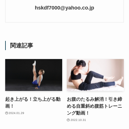
hskdf7000@yahoo.co.jp
関連記事
起き上がる！立ち上がる動
お腹のたるみ解消！引き締
画！
める自重斜め腹筋トレーニ
ング動画！
2024.01.29
2022.10.31