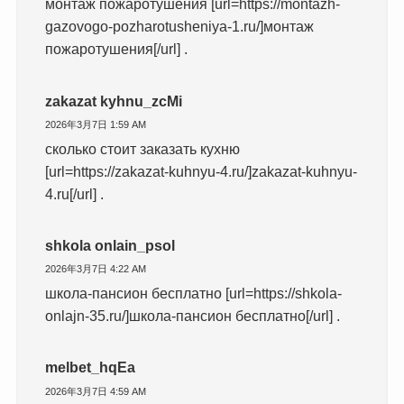
монтаж пожаротушения [url=https://montazh-
gazovogo-pozharotusheniya-1.ru/]монтаж
пожаротушения[/url] .
zakazat kyhnu_zcMi
2026年3月7日 1:59 AM
сколько стоит заказать кухню
[url=https://zakazat-kuhnyu-4.ru/]zakazat-kuhnyu-
4.ru[/url] .
shkola onlain_psol
2026年3月7日 4:22 AM
школа-пансион бесплатно [url=https://shkola-
onlajn-35.ru/]школа-пансион бесплатно[/url] .
melbet_hqEa
2026年3月7日 4:59 AM